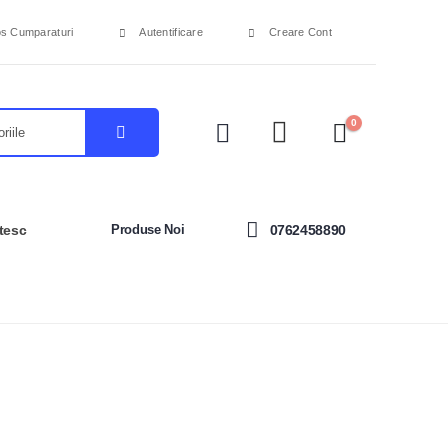
s Cumparaturi
Autentificare
Creare Cont
0
tesc
Produse Noi
0762458890