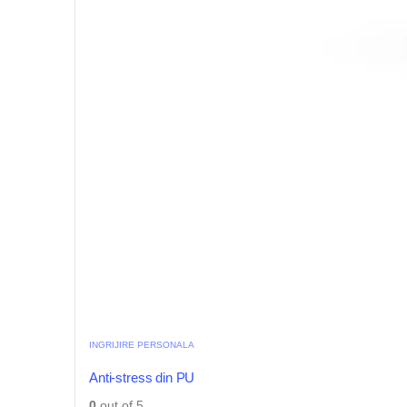
INGRIJIRE PERSONALA
Anti-stress din PU
0
out of 5