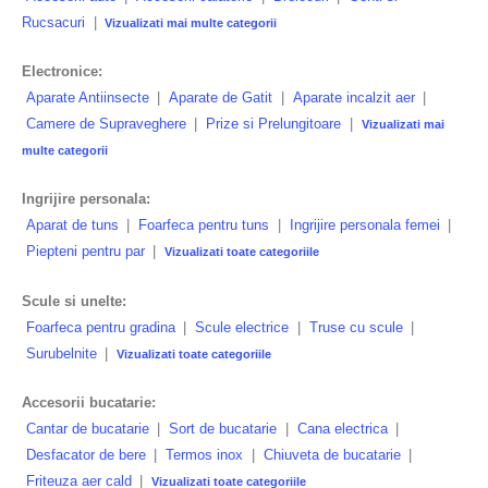
Rucsacuri
|
Vizualizati mai multe categorii
Electronice:
Aparate Antiinsecte
|
Aparate de Gatit
|
Aparate incalzit aer
|
Camere de Supraveghere
|
Prize si Prelungitoare
|
Vizualizati mai
multe categorii
Ingrijire personala:
Aparat de tuns
|
Foarfeca pentru tuns
|
Ingrijire personala femei
|
Piepteni pentru par
|
Vizualizati toate categoriile
Scule si unelte:
Foarfeca pentru gradina
|
Scule electrice
|
Truse cu scule
|
Surubelnite
|
Vizualizati toate categoriile
Accesorii bucatarie:
Cantar de bucatarie
|
Sort de bucatarie
|
Cana electrica
|
Desfacator de bere
|
Termos inox
|
Chiuveta de bucatarie
|
Friteuza aer cald
|
Vizualizati toate categoriile