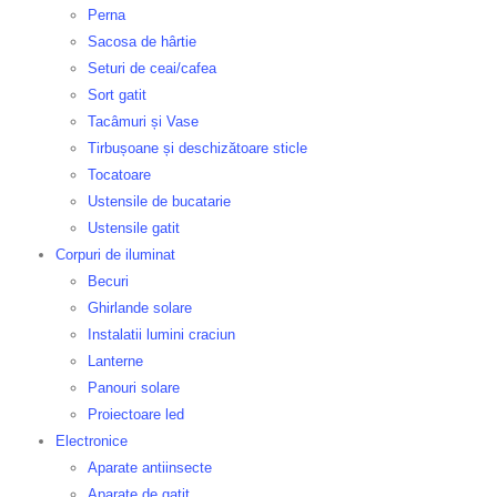
Perna
Sacosa de hârtie
Seturi de ceai/cafea
Sort gatit
Tacâmuri și Vase
Tirbușoane și deschizătoare sticle
Tocatoare
Ustensile de bucatarie
Ustensile gatit
Corpuri de iluminat
Becuri
Ghirlande solare
Instalatii lumini craciun
Lanterne
Panouri solare
Proiectoare led
Electronice
Aparate antiinsecte
Aparate de gatit