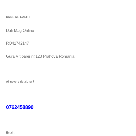
UNDE NE GASITI
Dali Mag Online
RO41742147
Gura Vitioarei nr.123 Prahova Romania
Ai nevoie de ajutor?
0762458890
Email: