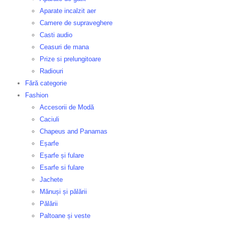
Aparate incalzit aer
Camere de supraveghere
Casti audio
Ceasuri de mana
Prize si prelungitoare
Radiouri
Fără categorie
Fashion
Accesorii de Modă
Caciuli
Chapeus and Panamas
Eșarfe
Eșarfe și fulare
Esarfe si fulare
Jachete
Mănuși și pălării
Pălării
Paltoane și veste