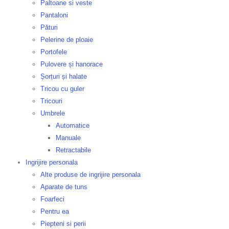
Paltoane si veste
Pantaloni
Pături
Pelerine de ploaie
Portofele
Pulovere și hanorace
Șorțuri și halate
Tricou cu guler
Tricouri
Umbrele
Automatice
Manuale
Retractabile
Ingrijire personala
Alte produse de ingrijire personala
Aparate de tuns
Foarfeci
Pentru ea
Piepteni si perii