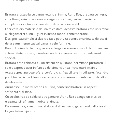
Bratara ajustabila cu banut rotund si inima, Auriu Roz, gravata cu litera,
snur Rosu, este un accesoriu elegant si rafinat, perfect pentru a
completa orice tinuta cu un strop de stralucire si stil.
Fabricata din materiale de inalta calitate, aceasta bratara este un simbol
al elegantei si bunului gust in lumea modei contemporane.
Designul sau simplu si clasic o face potrivita pentru o varietate de ocazii,
de la evenimente casual pana la cele formale.
Banutul rotund si inima gravata adauga un element subtil de romantism
si feminitate bratarii, transformand-o intr-un accesoriu cu adevarat
special.
Bratara este echipata cu un sistem de ajustare, permitand purtatorului
sa o adapteze usor in functie de dimensiunea incheieturii mainii.
Acest aspect nu doar ofera confort, ci si flexibilitate in utilizare, facand-o
potrivita pentru oricine doreste sa isi completeze tinutele cu un detaliu
de eleganta.
Aurul este un metal pretios si luxos, conferind bratarii un aspect
sofisticat si distins.
Cu stralucirea sa calda si atragatoare, Auriu Roz adauga un plus de
eleganta si rafinament oricarei tinute.
De asemenea, este un metal durabil si rezistent, garantand calitatea si
longevitatea bijuteriei.