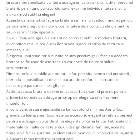
Gravura personalizata cu litera adauga un caracter distinctiv si personal
bratarii, permitand purtatorului sa-si exprime individualitatea si stilul
intr-un mod subtil si elegant.
Aceasta caracteristica face ca bratara sa fie si un cadou minunat pentru
persoanele dragi, oferindu-le posibilitatea de a purta cu ele o amintire
sau o semnificatie speciala.
Snurul Rosu adauga un element de contrast subtil si modern bratarii,
evidentiind stralucirea Auriu Roz si adaugand un strop de textura si
interes vizual.
Alegerea unui snur intr-o nuanta neutra precum griul face ca aceasta
bratara sa fie usor de asortat cu o varietate de tinute si stiluri
vestimentare.
Dimensiunile ajustabile ale bratarii o fac potrivita pentru toti purtatorii,
oferindu-le posibilitatea de a se bucura de confort si libertate de
miscare pe parcursul intregii zile.
Astfel, aceasta bratara devine un accesoriu versatil si practic pentru
oricine isi doreste sa adauge un strop de eleganta si rafinament
tinutelor lor.
In concluzie, bratara ajustabila cu banut rotund si inima, Auriu Roz,
gravata cu litera, snur Rosu, este un accesoriu elegant si rafinat, perfect
pentru a adauga un plus de stil si eleganta oricarei tinute. Fabricata din
materiale de inalta calitate si cu un design clasic si feminin, aceasta
bratara va fi cu siguranta un element de neinlocuit in colectia de bijuterii
a oricarei femei moderne si sofisticate.