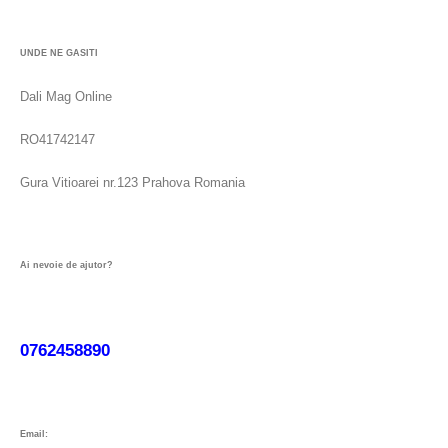
UNDE NE GASITI
Dali Mag Online
RO41742147
Gura Vitioarei nr.123 Prahova Romania
Ai nevoie de ajutor?
0762458890
Email: