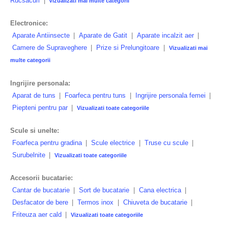
Rucsacuri
|
Vizualizati mai multe categorii
Electronice:
Aparate Antiinsecte
|
Aparate de Gatit
|
Aparate incalzit aer
|
Camere de Supraveghere
|
Prize si Prelungitoare
|
Vizualizati mai
multe categorii
Ingrijire personala:
Aparat de tuns
|
Foarfeca pentru tuns
|
Ingrijire personala femei
|
Piepteni pentru par
|
Vizualizati toate categoriile
Scule si unelte:
Foarfeca pentru gradina
|
Scule electrice
|
Truse cu scule
|
Surubelnite
|
Vizualizati toate categoriile
Accesorii bucatarie:
Cantar de bucatarie
|
Sort de bucatarie
|
Cana electrica
|
Desfacator de bere
|
Termos inox
|
Chiuveta de bucatarie
|
Friteuza aer cald
|
Vizualizati toate categoriile