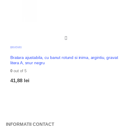
BRATARI
Bratara ajustabila, cu banut rotund si inima, argintiu, gravat
litera A, snur negru
0
out of 5
41,88
lei
INFORMATII CONTACT