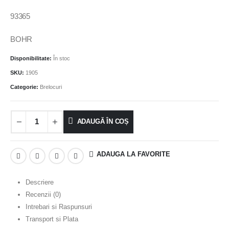
93365
BOHR
Disponibilitate:
În stoc
SKU:
1905
Categorie:
Brelocuri
ADAUGĂ ÎN COȘ
ADAUGA LA FAVORITE
Descriere
Recenzii (0)
Intrebari si Raspunsuri
Transport si Plata