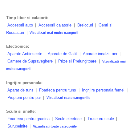
Timp liber si calatorii:
Accesorii auto
|
Accesorii calatorie
|
Brelocuri
|
Genti si
Rucsacuri
|
Vizualizati mai multe categorii
Electronice:
Aparate Antiinsecte
|
Aparate de Gatit
|
Aparate incalzit aer
|
Camere de Supraveghere
|
Prize si Prelungitoare
|
Vizualizati mai
multe categorii
Ingrijire personala:
Aparat de tuns
|
Foarfeca pentru tuns
|
Ingrijire personala femei
|
Piepteni pentru par
|
Vizualizati toate categoriile
Scule si unelte:
Foarfeca pentru gradina
|
Scule electrice
|
Truse cu scule
|
Surubelnite
|
Vizualizati toate categoriile