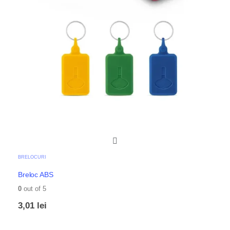
BRELOCURI
Breloc ABS
0
out of 5
3,01
lei