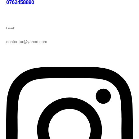
0762458890
Email:
conforttur@yahoo.com