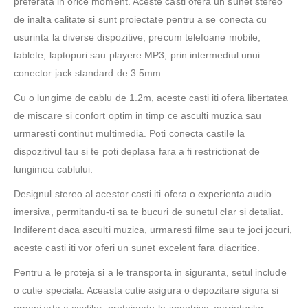
preferata in orice moment. Aceste casti ofera un sunet stereo
de inalta calitate si sunt proiectate pentru a se conecta cu
usurinta la diverse dispozitive, precum telefoane mobile,
tablete, laptopuri sau playere MP3, prin intermediul unui
conector jack standard de 3.5mm.
Cu o lungime de cablu de 1.2m, aceste casti iti ofera libertatea
de miscare si confort optim in timp ce asculti muzica sau
urmaresti continut multimedia. Poti conecta castile la
dispozitivul tau si te poti deplasa fara a fi restrictionat de
lungimea cablului.
Designul stereo al acestor casti iti ofera o experienta audio
imersiva, permitandu-ti sa te bucuri de sunetul clar si detaliat.
Indiferent daca asculti muzica, urmaresti filme sau te joci jocuri,
aceste casti iti vor oferi un sunet excelent fara diacritice.
Pentru a le proteja si a le transporta in siguranta, setul include
o cutie speciala. Aceasta cutie asigura o depozitare sigura si
organizata a castilor, protejandu-le impotriva zgarieturilor,