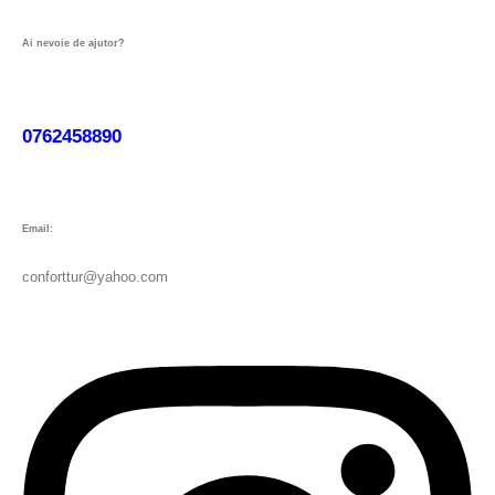
Ai nevoie de ajutor?
0762458890
Email:
conforttur@yahoo.com