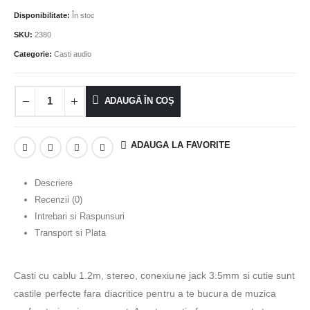
Disponibilitate:
În stoc
SKU:
2380
Categorie:
Casti audio
ADAUGĂ ÎN COȘ
ADAUGA LA FAVORITE
Descriere
Recenzii (0)
Intrebari si Raspunsuri
Transport si Plata
Casti cu cablu 1.2m, stereo, conexiune jack 3.5mm si cutie sunt
castile perfecte fara diacritice pentru a te bucura de muzica