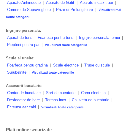
Aparate Antiinsecte
|
Aparate de Gatit
|
Aparate incalzit aer
|
Camere de Supraveghere
|
Prize si Prelungitoare
|
Vizualizati mai
multe categorii
Ingrijire personala:
Aparat de tuns
|
Foarfeca pentru tuns
|
Ingrijire personala femei
|
Piepteni pentru par
|
Vizualizati toate categoriile
Scule si unelte:
Foarfeca pentru gradina
|
Scule electrice
|
Truse cu scule
|
Surubelnite
|
Vizualizati toate categoriile
Accesorii bucatarie:
Cantar de bucatarie
|
Sort de bucatarie
|
Cana electrica
|
Desfacator de bere
|
Termos inox
|
Chiuveta de bucatarie
|
Friteuza aer cald
|
Vizualizati toate categoriile
Plati online securizate