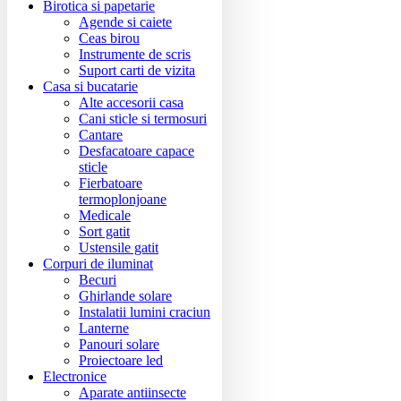
Birotica si papetarie
Agende si caiete
Ceas birou
Instrumente de scris
Suport carti de vizita
Casa si bucatarie
Alte accesorii casa
Cani sticle si termosuri
Cantare
Desfacatoare capace
sticle
Fierbatoare
termoplonjoane
Medicale
Sort gatit
Ustensile gatit
Corpuri de iluminat
Becuri
Ghirlande solare
Instalatii lumini craciun
Lanterne
Panouri solare
Proiectoare led
Electronice
Aparate antiinsecte