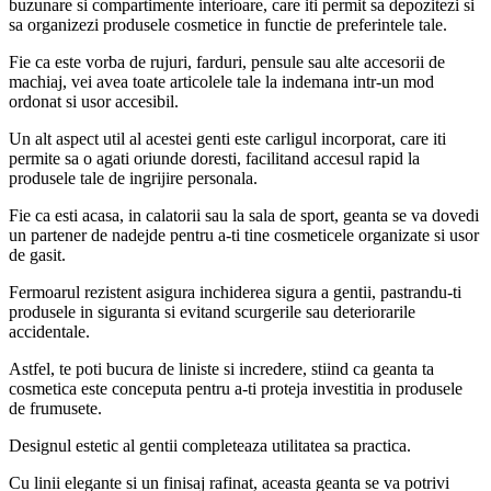
buzunare si compartimente interioare, care iti permit sa depozitezi si
sa organizezi produsele cosmetice in functie de preferintele tale.
Fie ca este vorba de rujuri, farduri, pensule sau alte accesorii de
machiaj, vei avea toate articolele tale la indemana intr-un mod
ordonat si usor accesibil.
Un alt aspect util al acestei genti este carligul incorporat, care iti
permite sa o agati oriunde doresti, facilitand accesul rapid la
produsele tale de ingrijire personala.
Fie ca esti acasa, in calatorii sau la sala de sport, geanta se va dovedi
un partener de nadejde pentru a-ti tine cosmeticele organizate si usor
de gasit.
Fermoarul rezistent asigura inchiderea sigura a gentii, pastrandu-ti
produsele in siguranta si evitand scurgerile sau deteriorarile
accidentale.
Astfel, te poti bucura de liniste si incredere, stiind ca geanta ta
cosmetica este conceputa pentru a-ti proteja investitia in produsele
de frumusete.
Designul estetic al gentii completeaza utilitatea sa practica.
Cu linii elegante si un finisaj rafinat, aceasta geanta se va potrivi