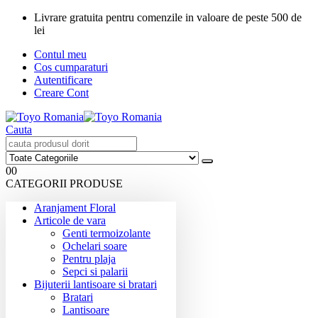
Livrare gratuita pentru comenzile in valoare de peste 500 de
lei
Contul meu
Cos cumparaturi
Autentificare
Creare Cont
Cauta
0
0
CATEGORII PRODUSE
Aranjament Floral
Articole de vara
Genti termoizolante
Ochelari soare
Pentru plaja
Sepci si palarii
Bijuterii lantisoare si bratari
Bratari
Lantisoare