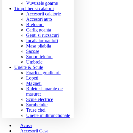
Vuvuzele goarne
Timp liber si calatorii
Accesorii calatorie
Accesori auto
Brelocuri
Carlig geanta
Genti si rucsacuri
Incaltator pantofi
Masa pliabila
Sacose
Suport telefon
Umbrele
Unelte & Scule
Foarfeci gradinarit
Lopeti
Magneti
Rulete si aparate de
masurat
Scule electrice
Surubelnite
Truse chei
Unelte multifunctionale
Acasa
Accesorii Casa