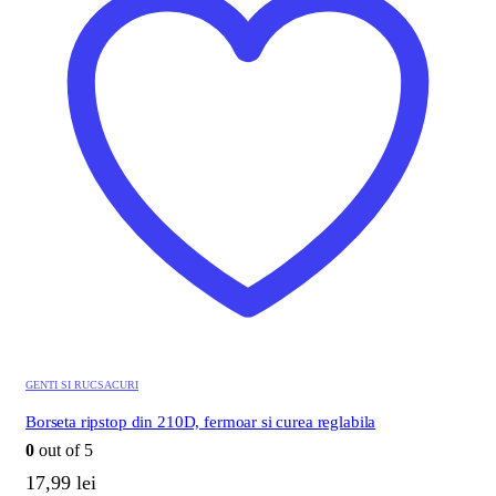
GENTI SI RUCSACURI
Borseta ripstop din 210D, fermoar si curea reglabila
0
out of 5
17,99
lei