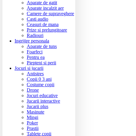
Aparate de gatit
Aparate incalzit aer
Camere de supraveghere
Casti audio
Ceasuri de mana
Prize si prelungitoare
Radiouri
Ingrijire personala
Aparate de tuns
Foarfeci
Pentru ea
Piepteni si perii
Jocuri si jucarii
Antistres
Copii 0 3 ani
Costume copii
Drone
Jocuri educative
Jucarii interactive
Jucarii plus
Masinute
Mingi
Poker
Prastii
Tablete copii