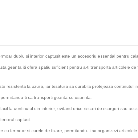
ar dublu si interior captusit este un accesoriu essential pentru calator
a geanta iti ofera spatiu suficient pentru a-ti transporta articolele de
e rezistenta la uzura, iar tesatura sa durabila protejeaza continutul im
 permitandu-ti sa transporti geanta cu usurinta.
il la continutul din interior, evitand orice riscuri de scurgeri sau acc
teriorul captusit.
u fermoar si curele de fixare, permitandu-ti sa organizezi articolele d