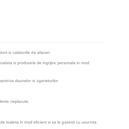
ii si calatoriile de afaceri.
 toaleta si produsele de ingrijire personala in mod
potriva daunelor si zgarieturilor.
idente neplacute.
e toaleta in mod eficient si sa le gasesti cu usurinta