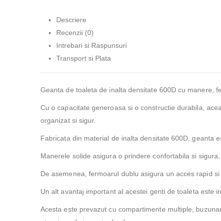
Descriere
Recenzii (0)
Intrebari si Raspunsuri
Transport si Plata
Geanta de toaleta de inalta densitate 600D cu manere, fermo
Cu o capacitate generoasa si o constructie durabila, aceast
organizat si sigur.
Fabricata din material de inalta densitate 600D, geanta est
Manerele solide asigura o prindere confortabila si sigura,
De asemenea, fermoarul dublu asigura un acces rapid si fac
Un alt avantaj important al acestei genti de toaleta este in
Acesta este prevazut cu compartimente multiple, buzunare c