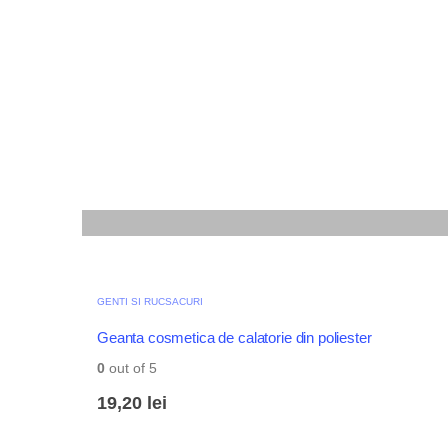
GENTI SI RUCSACURI
Geanta cosmetica de calatorie din poliester
0
out of 5
19,20
lei