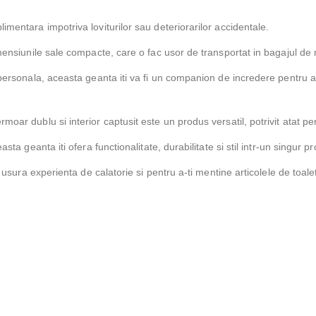
mentara impotriva loviturilor sau deteriorarilor accidentale.
imensiunile sale compacte, care o fac usor de transportat in bagajul de
personala, aceasta geanta iti va fi un companion de incredere pentru a-t
ar dublu si interior captusit este un produs versatil, potrivit atat pen
ta geanta iti ofera functionalitate, durabilitate si stil intr-un singur p
i usura experienta de calatorie si pentru a-ti mentine articolele de toale