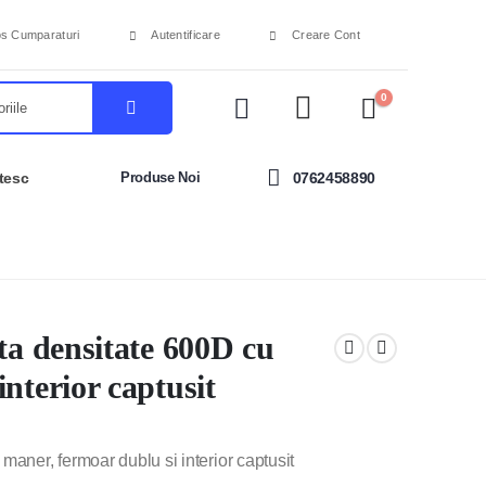
s Cumparaturi
Autentificare
Creare Cont
0
tesc
Produse Noi
0762458890
lta densitate 600D cu
nterior captusit
maner, fermoar dublu si interior captusit