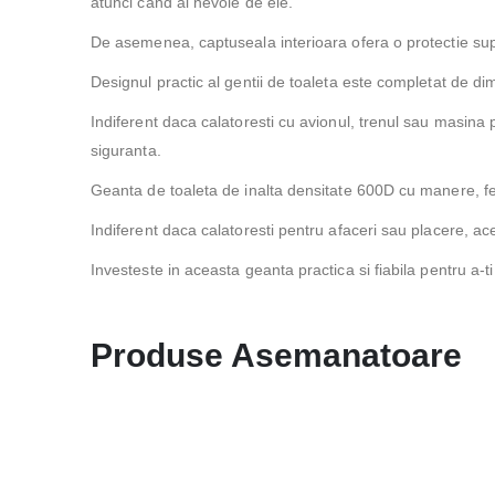
atunci cand ai nevoie de ele.
De asemenea, captuseala interioara ofera o protectie supli
Designul practic al gentii de toaleta este completat de d
Indiferent daca calatoresti cu avionul, trenul sau masina 
siguranta.
Geanta de toaleta de inalta densitate 600D cu manere, fermo
Indiferent daca calatoresti pentru afaceri sau placere, aceas
Investeste in aceasta geanta practica si fiabila pentru a-t
Produse Asemanatoare