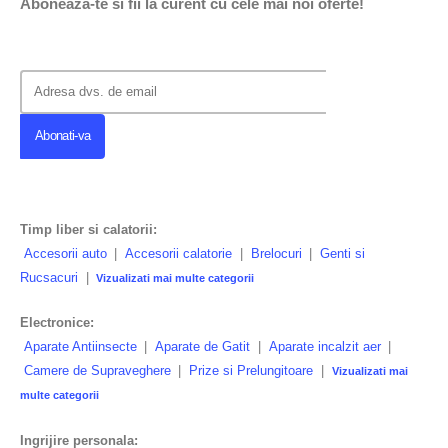
Aboneaza-te si fii la curent cu cele mai noi oferte!
Timp liber si calatorii:
Accesorii auto
|
Accesorii calatorie
|
Brelocuri
|
Genti si
Rucsacuri
|
Vizualizati mai multe categorii
Electronice:
Aparate Antiinsecte
|
Aparate de Gatit
|
Aparate incalzit aer
|
Camere de Supraveghere
|
Prize si Prelungitoare
|
Vizualizati mai
multe categorii
Ingrijire personala: