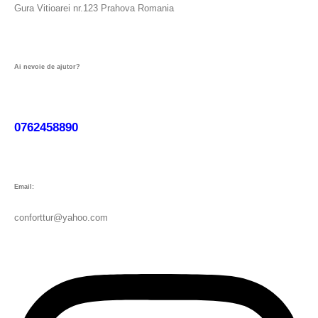
Gura Vitioarei nr.123 Prahova Romania
Ai nevoie de ajutor?
0762458890
Email:
conforttur@yahoo.com