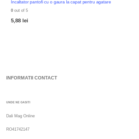
Incaltator pantofi cu o gaura la capat pentru agatare
0
out of 5
5,88
lei
INFORMATII CONTACT
UNDE NE GASITI
Dali Mag Online
RO41742147