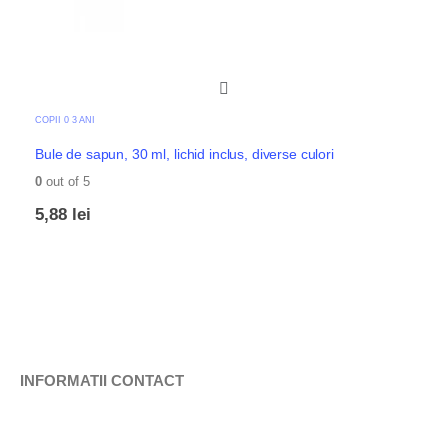
COPII 0 3 ANI
Bule de sapun, 30 ml, lichid inclus, diverse culori
0
out of 5
5,88
lei
INFORMATII CONTACT