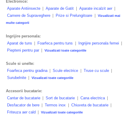
Electronice:
Aparate Antiinsecte
|
Aparate de Gatit
|
Aparate incalzit aer
|
Camere de Supraveghere
|
Prize si Prelungitoare
|
Vizualizati mai
multe categorii
Ingrijire personala:
Aparat de tuns
|
Foarfeca pentru tuns
|
Ingrijire personala femei
|
Piepteni pentru par
|
Vizualizati toate categoriile
Scule si unelte:
Foarfeca pentru gradina
|
Scule electrice
|
Truse cu scule
|
Surubelnite
|
Vizualizati toate categoriile
Accesorii bucatarie:
Cantar de bucatarie
|
Sort de bucatarie
|
Cana electrica
|
Desfacator de bere
|
Termos inox
|
Chiuveta de bucatarie
|
Friteuza aer cald
|
Vizualizati toate categoriile