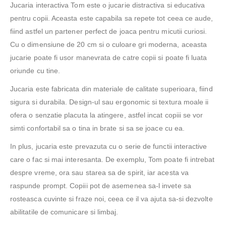
Jucaria interactiva Tom este o jucarie distractiva si educativa
pentru copii. Aceasta este capabila sa repete tot ceea ce aude,
fiind astfel un partener perfect de joaca pentru micutii curiosi.
Cu o dimensiune de 20 cm si o culoare gri moderna, aceasta
jucarie poate fi usor manevrata de catre copii si poate fi luata
oriunde cu tine.
Jucaria este fabricata din materiale de calitate superioara, fiind
sigura si durabila. Design-ul sau ergonomic si textura moale ii
ofera o senzatie placuta la atingere, astfel incat copiii se vor
simti confortabil sa o tina in brate si sa se joace cu ea.
In plus, jucaria este prevazuta cu o serie de functii interactive
care o fac si mai interesanta. De exemplu, Tom poate fi intrebat
despre vreme, ora sau starea sa de spirit, iar acesta va
raspunde prompt. Copiii pot de asemenea sa-l invete sa
rosteasca cuvinte si fraze noi, ceea ce il va ajuta sa-si dezvolte
abilitatile de comunicare si limbaj.