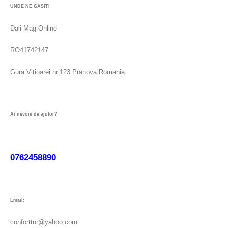
UNDE NE GASITI
Dali Mag Online
RO41742147
Gura Vitioarei nr.123 Prahova Romania
Ai nevoie de ajutor?
0762458890
Email:
conforttur@yahoo.com