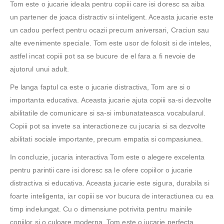
Tom este o jucarie ideala pentru copiii care isi doresc sa aiba
un partener de joaca distractiv si inteligent. Aceasta jucarie este
un cadou perfect pentru ocazii precum aniversari, Craciun sau
alte evenimente speciale. Tom este usor de folosit si de inteles,
astfel incat copiii pot sa se bucure de el fara a fi nevoie de
ajutorul unui adult.
Pe langa faptul ca este o jucarie distractiva, Tom are si o
importanta educativa. Aceasta jucarie ajuta copiii sa-si dezvolte
abilitatile de comunicare si sa-si imbunatateasca vocabularul.
Copiii pot sa invete sa interactioneze cu jucaria si sa dezvolte
abilitati sociale importante, precum empatia si compasiunea.
In concluzie, jucaria interactiva Tom este o alegere excelenta
pentru parintii care isi doresc sa le ofere copiilor o jucarie
distractiva si educativa. Aceasta jucarie este sigura, durabila si
foarte inteligenta, iar copiii se vor bucura de interactiunea cu ea
timp indelungat. Cu o dimensiune potrivita pentru mainile
copiilor si o culoare moderna, Tom este o jucarie perfecta