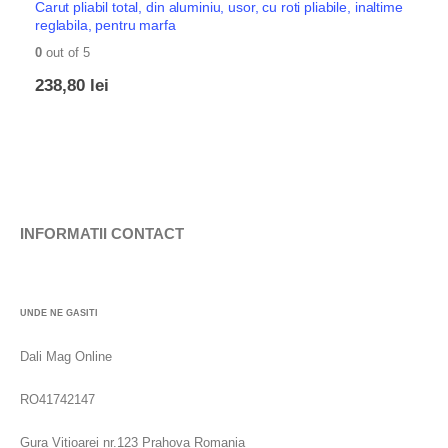
Carut pliabil total, din aluminiu, usor, cu roti pliabile, inaltime
reglabila, pentru marfa
0
out of 5
238,80
lei
INFORMATII CONTACT
UNDE NE GASITI
Dali Mag Online
RO41742147
Gura Vitioarei nr.123 Prahova Romania