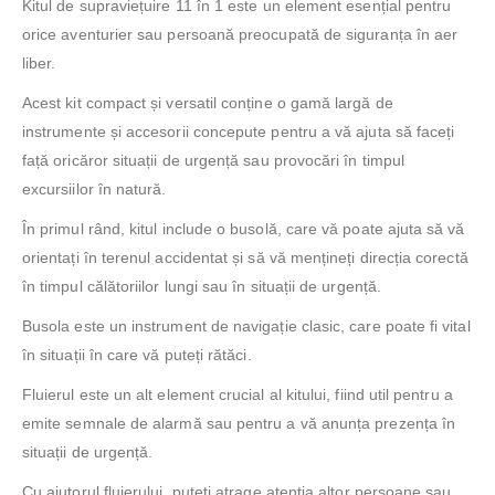
Kitul de supraviețuire 11 în 1 este un element esențial pentru
orice aventurier sau persoană preocupată de siguranța în aer
liber.
Acest kit compact și versatil conține o gamă largă de
instrumente și accesorii concepute pentru a vă ajuta să faceți
față oricăror situații de urgență sau provocări în timpul
excursiilor în natură.
În primul rând, kitul include o busolă, care vă poate ajuta să vă
orientați în terenul accidentat și să vă mențineți direcția corectă
în timpul călătoriilor lungi sau în situații de urgență.
Busola este un instrument de navigație clasic, care poate fi vital
în situații în care vă puteți rătăci.
Fluierul este un alt element crucial al kitului, fiind util pentru a
emite semnale de alarmă sau pentru a vă anunța prezența în
situații de urgență.
Cu ajutorul fluierului, puteți atrage atenția altor persoane sau