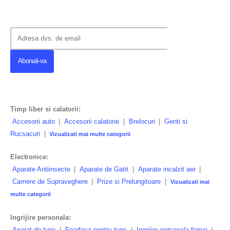
Timp liber si calatorii:
Accesorii auto
|
Accesorii calatorie
|
Brelocuri
|
Genti si
Rucsacuri
|
Vizualizati mai multe categorii
Electronice:
Aparate Antiinsecte
|
Aparate de Gatit
|
Aparate incalzit aer
|
Camere de Supraveghere
|
Prize si Prelungitoare
|
Vizualizati mai
multe categorii
Ingrijire personala:
Aparat de tuns
|
Foarfeca pentru tuns
|
Ingrijire personala femei
|