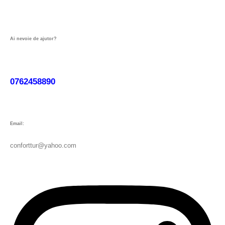
Ai nevoie de ajutor?
0762458890
Email:
conforttur@yahoo.com