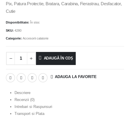
Pix, Patura Protectie, Bratara, Carabina, Fierastrau, Desfacator,
Cutie
Disponibilitate:
În stoc
SKU:
4280
Categorie:
Accesorii calatorie
ADAUGĂ ÎN COȘ
ADAUGA LA FAVORITE
Descriere
Recenzii (0)
Intrebari si Raspunsuri
Transport si Plata