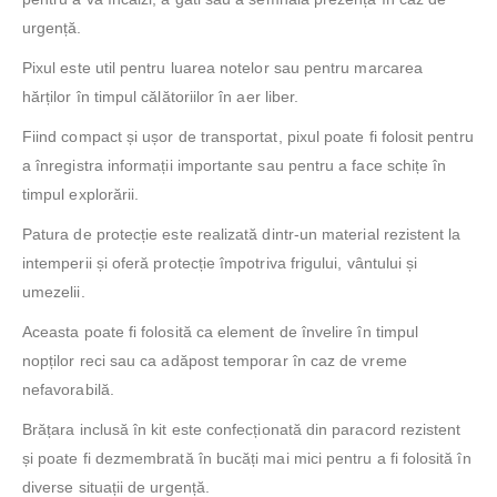
urgență.
Pixul este util pentru luarea notelor sau pentru marcarea
hărților în timpul călătoriilor în aer liber.
Fiind compact și ușor de transportat, pixul poate fi folosit pentru
a înregistra informații importante sau pentru a face schițe în
timpul explorării.
Patura de protecție este realizată dintr-un material rezistent la
intemperii și oferă protecție împotriva frigului, vântului și
umezelii.
Aceasta poate fi folosită ca element de învelire în timpul
nopților reci sau ca adăpost temporar în caz de vreme
nefavorabilă.
Brățara inclusă în kit este confecționată din paracord rezistent
și poate fi dezmembrată în bucăți mai mici pentru a fi folosită în
diverse situații de urgență.