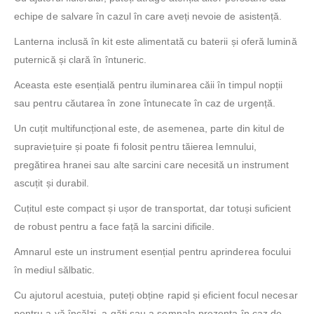
echipe de salvare în cazul în care aveți nevoie de asistență.
Lanterna inclusă în kit este alimentată cu baterii și oferă lumină
puternică și clară în întuneric.
Aceasta este esențială pentru iluminarea căii în timpul nopții
sau pentru căutarea în zone întunecate în caz de urgență.
Un cuțit multifuncțional este, de asemenea, parte din kitul de
supraviețuire și poate fi folosit pentru tăierea lemnului,
pregătirea hranei sau alte sarcini care necesită un instrument
ascuțit și durabil.
Cuțitul este compact și ușor de transportat, dar totuși suficient
de robust pentru a face față la sarcini dificile.
Amnarul este un instrument esențial pentru aprinderea focului
în mediul sălbatic.
Cu ajutorul acestuia, puteți obține rapid și eficient focul necesar
pentru a vă încălzi, a găti sau a semnala prezența în caz de