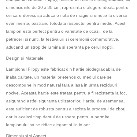
dimensiunile de 30 x 35 cm, reprezinta o alegere ideala pentru
cei care doresc sa aduca o nota de magie si emotie la diverse
evenimente, pastrand totodata respectul pentru mediu. Acest
lampion este perfect pentru o varietate de ocazii, de la
petreceri si nunti, la festivaluri si ceremonii comemorative,
aducand un strop de lumina si speranta pe cerul noptii.
Design si Materiale
Lampionul Flippy este fabricat din hartie biodegradabila de
inalta calitate, un material prietenos cu mediul care se
descompune in mod natural fara a lasa in urma reziduuri
nocive. Aceasta hartie este tratata pentru a fi rezistenta la foc,
asigurand astfel siguranta utilizatorilor. Hartia, de asemenea,
este suficient de robusta pentru a rezista la procesul de zbor,
dar in acelasi timp destul de usoara pentru a permite
lampionului sa se ridice elegant si lin in aer.
Dimensiuni si Aspect