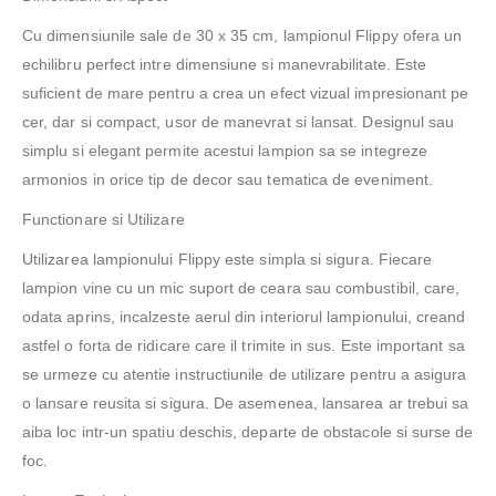
Cu dimensiunile sale de 30 x 35 cm, lampionul Flippy ofera un
echilibru perfect intre dimensiune si manevrabilitate. Este
suficient de mare pentru a crea un efect vizual impresionant pe
cer, dar si compact, usor de manevrat si lansat. Designul sau
simplu si elegant permite acestui lampion sa se integreze
armonios in orice tip de decor sau tematica de eveniment.
Functionare si Utilizare
Utilizarea lampionului Flippy este simpla si sigura. Fiecare
lampion vine cu un mic suport de ceara sau combustibil, care,
odata aprins, incalzeste aerul din interiorul lampionului, creand
astfel o forta de ridicare care il trimite in sus. Este important sa
se urmeze cu atentie instructiunile de utilizare pentru a asigura
o lansare reusita si sigura. De asemenea, lansarea ar trebui sa
aiba loc intr-un spatiu deschis, departe de obstacole si surse de
foc.