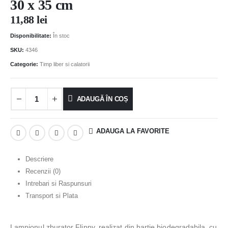
30 x 35 cm
11,88
lei
Disponibilitate:
În stoc
SKU:
4346
Categorie:
Timp liber si calatorii
ADAUGĂ ÎN COȘ
ADAUGA LA FAVORITE
Descriere
Recenzii (0)
Intrebari si Raspunsuri
Transport si Plata
Lampionul zburator Flippy, realizat din hartie biodegradabila, cu