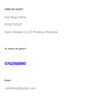
UNDE NE GASITI
Dali Mag Online
RO41742147
Gura Vitioarei nr.123 Prahova Romania
Ai nevoie de ajutor?
0762458890
Email:
conforttur@yahoo.com