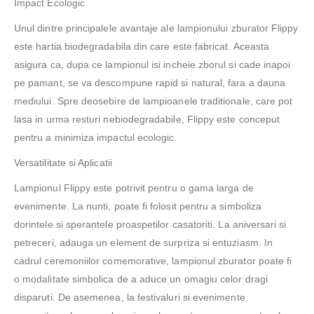
Impact Ecologic
Unul dintre principalele avantaje ale lampionului zburator Flippy
este hartia biodegradabila din care este fabricat. Aceasta
asigura ca, dupa ce lampionul isi incheie zborul si cade inapoi
pe pamant, se va descompune rapid si natural, fara a dauna
mediului. Spre deosebire de lampioanele traditionale, care pot
lasa in urma resturi nebiodegradabile, Flippy este conceput
pentru a minimiza impactul ecologic.
Versatilitate si Aplicatii
Lampionul Flippy este potrivit pentru o gama larga de
evenimente. La nunti, poate fi folosit pentru a simboliza
dorintele si sperantele proaspetilor casatoriti. La aniversari si
petreceri, adauga un element de surpriza si entuziasm. In
cadrul ceremoniilor comemorative, lampionul zburator poate fi
o modalitate simbolica de a aduce un omagiu celor dragi
disparuti. De asemenea, la festivaluri si evenimente