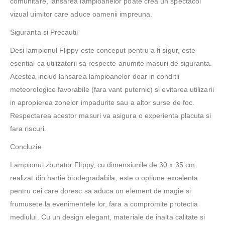
comunitare, lansarea lampioanelor poate crea un spectacol
vizual uimitor care aduce oamenii impreuna.
Siguranta si Precautii
Desi lampionul Flippy este conceput pentru a fi sigur, este
esential ca utilizatorii sa respecte anumite masuri de siguranta.
Acestea includ lansarea lampioanelor doar in conditii
meteorologice favorabile (fara vant puternic) si evitarea utilizarii
in apropierea zonelor impadurite sau a altor surse de foc.
Respectarea acestor masuri va asigura o experienta placuta si
fara riscuri.
Concluzie
Lampionul zburator Flippy, cu dimensiunile de 30 x 35 cm,
realizat din hartie biodegradabila, este o optiune excelenta
pentru cei care doresc sa aduca un element de magie si
frumusete la evenimentele lor, fara a compromite protectia
mediului. Cu un design elegant, materiale de inalta calitate si