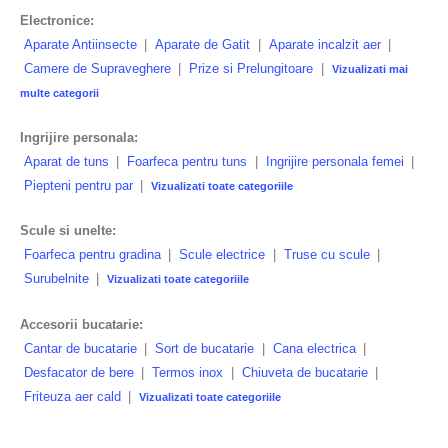
Electronice:
Aparate Antiinsecte
|
Aparate de Gatit
|
Aparate incalzit aer
|
Camere de Supraveghere
|
Prize si Prelungitoare
|
Vizualizati mai
multe categorii
Ingrijire personala:
Aparat de tuns
|
Foarfeca pentru tuns
|
Ingrijire personala femei
|
Piepteni pentru par
|
Vizualizati toate categoriile
Scule si unelte:
Foarfeca pentru gradina
|
Scule electrice
|
Truse cu scule
|
Surubelnite
|
Vizualizati toate categoriile
Accesorii bucatarie:
Cantar de bucatarie
|
Sort de bucatarie
|
Cana electrica
|
Desfacator de bere
|
Termos inox
|
Chiuveta de bucatarie
|
Friteuza aer cald
|
Vizualizati toate categoriile