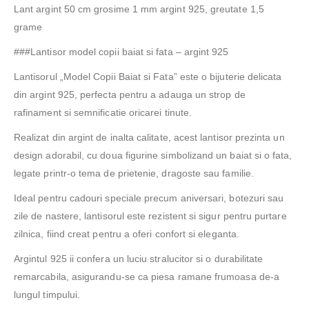
Lant argint 50 cm grosime 1 mm argint 925, greutate 1,5
grame
###Lantisor model copii baiat si fata – argint 925
Lantisorul „Model Copii Baiat si Fata” este o bijuterie delicata
din argint 925, perfecta pentru a adauga un strop de
rafinament si semnificatie oricarei tinute.
Realizat din argint de inalta calitate, acest lantisor prezinta un
design adorabil, cu doua figurine simbolizand un baiat si o fata,
legate printr-o tema de prietenie, dragoste sau familie.
Ideal pentru cadouri speciale precum aniversari, botezuri sau
zile de nastere, lantisorul este rezistent si sigur pentru purtare
zilnica, fiind creat pentru a oferi confort si eleganta.
Argintul 925 ii confera un luciu stralucitor si o durabilitate
remarcabila, asigurandu-se ca piesa ramane frumoasa de-a
lungul timpului.