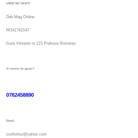
UNDE NE GASITI
Dali Mag Online
RO41742147
Gura Vitioarei nr.123 Prahova Romania
Ai nevoie de ajutor?
0762458890
Email:
conforttur@yahoo.com