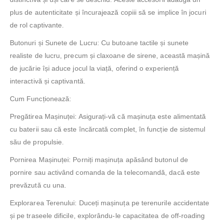
plus de autenticitate și încurajează copiii să se implice în jocuri
de rol captivante.
Butonuri și Sunete de Lucru: Cu butoane tactile și sunete
realiste de lucru, precum și claxoane de sirene, această mașină
de jucărie își aduce jocul la viață, oferind o experiență
interactivă și captivantă.
Cum Funcționează:
Pregătirea Mașinuței: Asigurați-vă că mașinuța este alimentată
cu baterii sau că este încărcată complet, în funcție de sistemul
său de propulsie.
Pornirea Mașinuței: Porniți mașinuța apăsând butonul de
pornire sau activând comanda de la telecomandă, dacă este
prevăzută cu una.
Explorarea Terenului: Duceți mașinuța pe terenurile accidentate
și pe traseele dificile, explorându-le capacitatea de off-roading