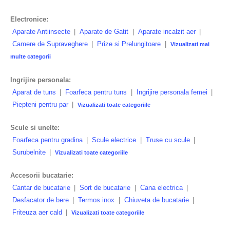
Electronice:
Aparate Antiinsecte
|
Aparate de Gatit
|
Aparate incalzit aer
|
Camere de Supraveghere
|
Prize si Prelungitoare
|
Vizualizati mai
multe categorii
Ingrijire personala:
Aparat de tuns
|
Foarfeca pentru tuns
|
Ingrijire personala femei
|
Piepteni pentru par
|
Vizualizati toate categoriile
Scule si unelte:
Foarfeca pentru gradina
|
Scule electrice
|
Truse cu scule
|
Surubelnite
|
Vizualizati toate categoriile
Accesorii bucatarie:
Cantar de bucatarie
|
Sort de bucatarie
|
Cana electrica
|
Desfacator de bere
|
Termos inox
|
Chiuveta de bucatarie
|
Friteuza aer cald
|
Vizualizati toate categoriile