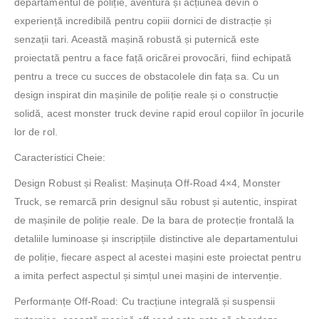
departamentul de poliție, aventura și acțiunea devin o
experiență incredibilă pentru copiii dornici de distracție și
senzații tari. Această mașină robustă și puternică este
proiectată pentru a face față oricărei provocări, fiind echipată
pentru a trece cu succes de obstacolele din fața sa. Cu un
design inspirat din mașinile de poliție reale și o construcție
solidă, acest monster truck devine rapid eroul copiilor în jocurile
lor de rol.
Caracteristici Cheie:
Design Robust și Realist: Mașinuța Off-Road 4×4, Monster
Truck, se remarcă prin designul său robust și autentic, inspirat
de mașinile de poliție reale. De la bara de protecție frontală la
detaliile luminoase și inscripțiile distinctive ale departamentului
de poliție, fiecare aspect al acestei mașini este proiectat pentru
a imita perfect aspectul și simțul unei mașini de intervenție.
Performanțe Off-Road: Cu tracțiune integrală și suspensii