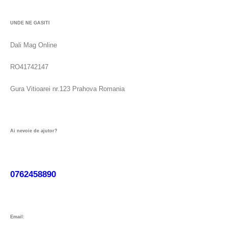
UNDE NE GASITI
Dali Mag Online
RO41742147
Gura Vitioarei nr.123 Prahova Romania
Ai nevoie de ajutor?
0762458890
Email: