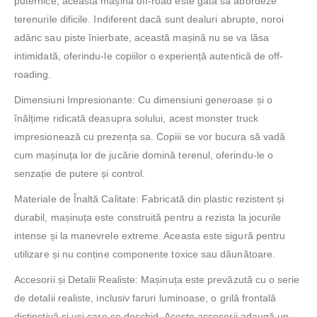
puternice, această mașină off-road este gata să abordeze
terenurile dificile. Indiferent dacă sunt dealuri abrupte, noroi
adânc sau piste înierbate, această mașină nu se va lăsa
intimidată, oferindu-le copiilor o experiență autentică de off-
roading.
Dimensiuni Impresionante: Cu dimensiuni generoase și o
înălțime ridicată deasupra solului, acest monster truck
impresionează cu prezența sa. Copiii se vor bucura să vadă
cum mașinuța lor de jucărie domină terenul, oferindu-le o
senzație de putere și control.
Materiale de Înaltă Calitate: Fabricată din plastic rezistent și
durabil, mașinuța este construită pentru a rezista la jocurile
intense și la manevrele extreme. Aceasta este sigură pentru
utilizare și nu conține componente toxice sau dăunătoare.
Accesorii și Detalii Realiste: Mașinuța este prevăzută cu o serie
de detalii realiste, inclusiv faruri luminoase, o grilă frontală
distinctivă și uși care se deschid. Aceste accesorii adaugă un