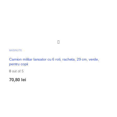
MASINUTE
Camion militar lansator cu 6 roti, racheta, 29 cm, verde,
pentru copii
0
out of 5
70,80
lei