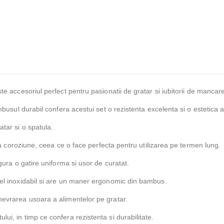
te accesoriul perfect pentru pasionatii de gratar si iubitorii de mancare 
ambusul durabil confera acestui set o rezistenta excelenta si o estetica 
atar si o spatula.
t la coroziune, ceea ce o face perfecta pentru utilizarea pe termen lung.
igura o gatire uniforma si usor de curatat.
tel inoxidabil si are un maner ergonomic din bambus.
nevrarea usoara a alimentelor pe gratar.
ui, in timp ce confera rezistenta si durabilitate.