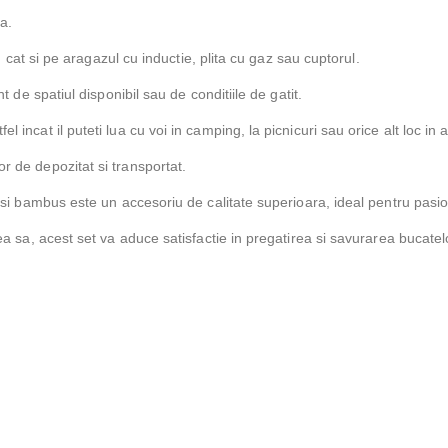
sa.
l, cat si pe aragazul cu inductie, plita cu gaz sau cuptorul.
nt de spatiul disponibil sau de conditiile de gatit.
 incat il puteti lua cu voi in camping, la picnicuri sau orice alt loc in 
r de depozitat si transportat.
l si bambus este un accesoriu de calitate superioara, ideal pentru pasion
ea sa, acest set va aduce satisfactie in pregatirea si savurarea bucatelor