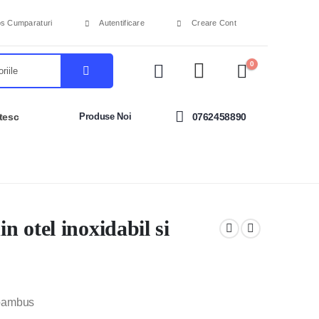
s Cumparaturi
Autentificare
Creare Cont
0
tesc
Produse Noi
0762458890
in otel inoxidabil si
i bambus