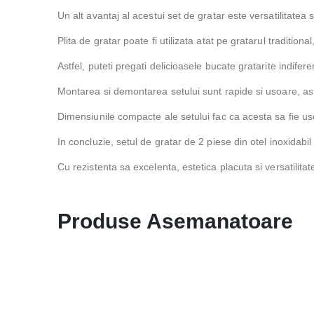
Un alt avantaj al acestui set de gratar este versatilitatea 
Plita de gratar poate fi utilizata atat pe gratarul traditiona
Astfel, puteti pregati delicioasele bucate gratarite indifere
Montarea si demontarea setului sunt rapide si usoare, astfel
Dimensiunile compacte ale setului fac ca acesta sa fie uso
In concluzie, setul de gratar de 2 piese din otel inoxidabi
Cu rezistenta sa excelenta, estetica placuta si versatilitat
Produse Asemanatoare